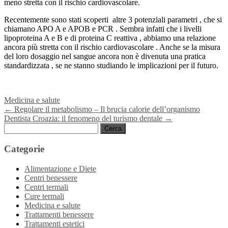
meno stretta con il rischio cardiovascolare.
Recentemente sono stati scoperti altre 3 potenziali parametri , che si
chiamano APO A e APOB e PCR . Sembra infatti che i livelli
lipoproteina A e B e di proteina C reattiva , abbiamo una relazione
ancora più stretta con il rischio cardiovascolare . Anche se la misura
del loro dosaggio nel sangue ancora non è divenuta una pratica
standardizzata , se ne stanno studiando le implicazioni per il futuro.
Medicina e salute
Navigazione
←
Regolare il metabolismo – Il brucia calorie dell’organismo
Dentista Croazia: il fenomeno del turismo dentale
→
articoli
Ricerca
per:
Categorie
Alimentazione e Diete
Centri benessere
Centri termali
Cure termali
Medicina e salute
Trattamenti benessere
Trattamenti estetici