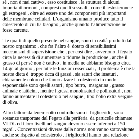
sé , non è mai cattivo , esso costituisce , la struttura di alcuni
importanti ormoni , compresi quelli sessuali , come il testosterone e
gli estrogeni , oltre ad essere uno dei componenti più importanti
delle membrane cellulari.
L’organismo umano produce tutto il
colesterolo di cui ha bisogno , anche quando l’alimentazione ne
fosse carente.
Tre quarti di quello presente nel sangue, sono in realtà prodotti dal
nostro organismo , che fra l’altro è dotato di sensibilissimi
meccanismi di supervisione che , per così dire , avvertono il fegato
circa la necessità di aumentare o ridurne la produzione , anche il
grasso di per sé non è cattivo , in media ne abbiamo bisogno circa
14 gr. al giorno , per tutte le funzioni essenziali , il problema è che la
nostra dieta è troppo ricca di grassi , sia saturi che insaturi ,
chiaramente coloro che fanno alzare il colesterolo in modo
esponenziale sono quelli saturi , tipo burro, margarina , grasso
animale e latticini , mentre i grassi monoinsaturi e polinsaturi , non
fanno aumentare il colesterolo nel sangue , tipo l’olio extra vergine
di oliva.
Altro fattore da tenere sotto controllo sono i Trigliceridi , sono
sostanze trasportate dal Fegato alla periferia da particelle chiamate
VLDL ed i loro livelli nel sangue devono essere inferiori a 150
mg/dl . Concentrazioni diverse dalla norma non vanno sottovalutate
anche se rispetto al colesterolo , i trigliceridi hanno una relazione