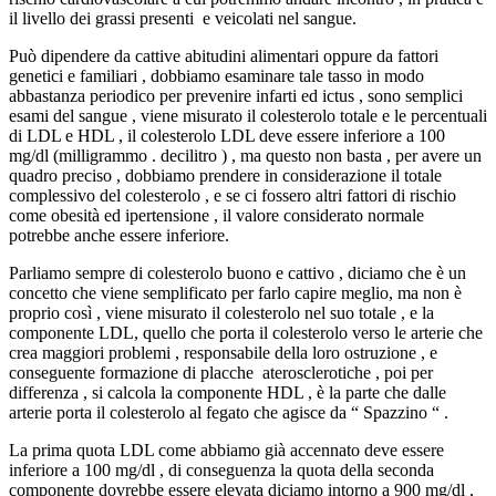
il livello dei grassi presenti e veicolati nel sangue.
Può dipendere da cattive abitudini alimentari oppure da fattori
genetici e familiari , dobbiamo esaminare tale tasso in modo
abbastanza periodico per prevenire infarti ed ictus , sono semplici
esami del sangue , viene misurato il colesterolo totale e le percentuali
di LDL e HDL , il colesterolo LDL deve essere inferiore a 100
mg/dl (milligrammo . decilitro ) , ma questo non basta , per avere un
quadro preciso , dobbiamo prendere in considerazione il totale
complessivo del colesterolo , e se ci fossero altri fattori di rischio
come obesità ed ipertensione , il valore considerato normale
potrebbe anche essere inferiore.
Parliamo sempre di colesterolo buono e cattivo , diciamo che è un
concetto che viene semplificato per farlo capire meglio, ma non è
proprio così , viene misurato il colesterolo nel suo totale , e la
componente LDL, quello che porta il colesterolo verso le arterie che
crea maggiori problemi , responsabile della loro ostruzione , e
conseguente formazione di placche aterosclerotiche , poi per
differenza , si calcola la componente HDL , è la parte che dalle
arterie porta il colesterolo al fegato che agisce da “ Spazzino “ .
La prima quota LDL come abbiamo già accennato deve essere
inferiore a 100 mg/dl , di conseguenza la quota della seconda
componente dovrebbe essere elevata diciamo intorno a 900 mg/dl ,