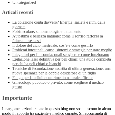
Uncategorized
Articoli recenti
La colazione conta davvero? Energia, sazietà e ritmi della
giornata
Fobia scolare: sintomatologia e trattamento
Autostima e bellezza naturale: come il sorriso rafforza la
fiducia in sé stessi
Il dolore del ciclo mestruale: cos’è e come gestirlo
Problemi intestinali: cause, sintomi e strategie per stare meglio
Integratori per l’insonnia: quali scegliere e come funzionano
Epilazione laser definitiva per peli chiari: una guida completa
per chi ha peli chiari o bianchi
Tecniche di fecondazione assistita di ultima generazione: una
nuova speranza per le coppie desiderose di un figlio
Fango per la cellulite: un rimedio naturale efficace
Ginecologo pubblico o privato: come scegliere il medico
giusto
Importante
Le argomentazioni trattate in questo blog non sostituiscono in alcun
modo il rapporto tra paziente e medico curante. Si raccomanda di