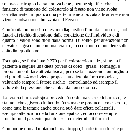
se invece è troppo bassa non va bene , perché significa che la
funzione di trasporto del colesterolo al fegato non viene svolta
correttamente , in pratica una parte rimane attaccata alle arterie e non
viene espulsa o metabolizzata dal Fegato.
Confrontiamo un esito di esame diagnostico fuori dalla norma , molti
fattori di rischio dipendono dalla condizione dell’individuo e di
quanto i valori sono fuori dalla norma. Di solito per alterazioni non
elevate si agisce non con una terapia , ma cercando di incidere sulle
abitudini quotidiane.
Esempio , se il risultato è 270 per il colesterolo totale , si invita il
paziente a seguire una dieta povera di dolci , grassi , formaggi e
proponiamo di fare attività fisica , però se la situazione non migliora
nel giro di 3-4 mesi viene proposta una terapia farmacologica ,
valutando sempre il fattore rischio , controllando ad esempio il
valore della pressione che cambia da uomo-donna .
La terapia farmacologica prevede l’uso di una classe di farmaci , le
statine , che agiscono inibendo l’enzima che produce il colesterolo ,
come tutte le terapie anche questa può dare effetti collaterali ,
esempio alterazioni della funzione epatica , ed occorre sempre
monitorare il paziente quando assume determinati farmaci.
Comunque non allarmiamoci , mai troppo, il colesterolo in sè e per