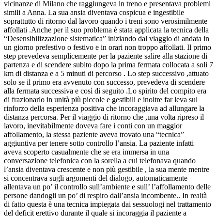
vicinanze di Milano che raggiungeva in treno e presentava problemi
simili a Anna. La sua ansia diventava cospicua e ingestibile
soprattutto di ritorno dal lavoro quando i treni sono verosimilmente
affollati .Anche per il suo problema è stata applicata la tecnica della
“Desensibilizzazione sistematica” iniziando dal viaggio di andata in
un giorno prefestivo o festivo e in orari non troppo affollati. Il primo
step prevedeva semplicemente per la paziente salire alla stazione di
partenza e di scendere subito dopo la prima fermata collocata a soli 7
km di distanza e a 5 minuti di percorso . Lo step successivo ,attuato
solo se il primo era avvenuto con successo, prevedeva di scendere
alla fermata successiva e così di seguito .Lo spirito del compito era
di frazionarlo in unità più piccole e gestibili e inoltre far leva sul
rinforzo della esperienza positiva che incoraggiava ad allungare la
distanza percorsa. Per il viaggio di ritorno che ,una volta ripreso il
lavoro, inevitabilmente doveva fare i conti con un maggior
affollamento, la stessa paziente aveva trovato una “tecnica”
aggiuntiva per tenere sotto controllo l’ansia. La paziente infatti
aveva scoperto casualmente che se era immersa in una
conversazione telefonica con la sorella a cui telefonava quando
l’ansia diventava crescente e non più gestibile , la sua mente mentre
si concentrava sugli argomenti del dialogo, automaticamente
allentava un po’ il controllo sull’ambiente e sull’ l’affollamento delle
persone dandogli un po’ di respiro dall’ansia incombente.. In realtà
di fatto questa è una tecnica impiegata dai sessuologi nel trattamento
del deficit erettivo durante il quale si incoraggia il paziente a