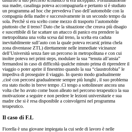
disturbo il suo percorso scolastico si era inceppato. Fortunatamente
sua madre, casalinga poteva accompagnarla e pertanto si è studiato
un programma ad hoc che prevedeva l’uso dell’automobile con la
compagnia della madre e successivamente in un secondo tempo da
sola. Perchè si era scelto come mezzo di trasporto l’automobile
piuttosto che il treno? Dato che la situazione che creava più disagio
e suscettibile di far scattare un attacco di panico era prendere la
metropolitana una volta scesa dal treno, la scelta era caduta
inevitabilmente sull’auto con la quale poteva recarsi( prima chela
zona diventasse ZTL) direttamente nelle immediate vicinanze
dell’Università senza fare un percorso in metropolitana e con cui
inoltre poteva nei primi steps, modulare la sua “tenuta all’ansia”
fermandosi in caso di difficoltà qualche minuto prima di riprendere il
viaggio o poter aprire il finestrino quando la sua “claustrofobia” le
impediva di proseguire il viaggio. In questo modo gradualmente
,cioè con percorsi gradualmente sempre più lunghi , il suo problema
era stato risolto in breve tempo .Ci tengo a sottolineare ancora una
volta che ho avuto come buon alleato nel percorso terapeutico la sua
motivazione a seguire e non perdere le lezioni universitarie e sua
madre che si è resa disponibile a coinvolgersi nel programma
terapeutico.
Il caso di F.L
Fiorella è una giovane impiegata la cui sede di lavoro è nelle