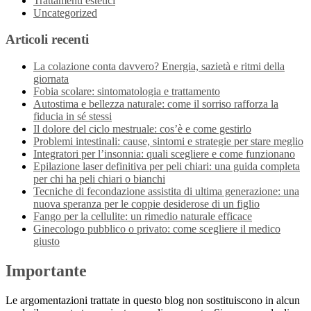
Trattamenti estetici
Uncategorized
Articoli recenti
La colazione conta davvero? Energia, sazietà e ritmi della
giornata
Fobia scolare: sintomatologia e trattamento
Autostima e bellezza naturale: come il sorriso rafforza la
fiducia in sé stessi
Il dolore del ciclo mestruale: cos’è e come gestirlo
Problemi intestinali: cause, sintomi e strategie per stare meglio
Integratori per l’insonnia: quali scegliere e come funzionano
Epilazione laser definitiva per peli chiari: una guida completa
per chi ha peli chiari o bianchi
Tecniche di fecondazione assistita di ultima generazione: una
nuova speranza per le coppie desiderose di un figlio
Fango per la cellulite: un rimedio naturale efficace
Ginecologo pubblico o privato: come scegliere il medico
giusto
Importante
Le argomentazioni trattate in questo blog non sostituiscono in alcun