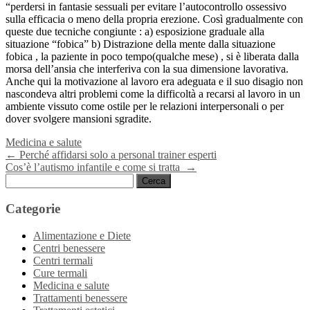
“perdersi in fantasie sessuali per evitare l’autocontrollo ossessivo
sulla efficacia o meno della propria erezione. Così gradualmente con
queste due tecniche congiunte : a) esposizione graduale alla
situazione “fobica” b) Distrazione della mente dalla situazione
fobica , la paziente in poco tempo(qualche mese) , si è liberata dalla
morsa dell’ansia che interferiva con la sua dimensione lavorativa.
Anche qui la motivazione al lavoro era adeguata e il suo disagio non
nascondeva altri problemi come la difficoltà a recarsi al lavoro in un
ambiente vissuto come ostile per le relazioni interpersonali o per
dover svolgere mansioni sgradite.
Medicina e salute
Navigazione
←
Perché affidarsi solo a personal trainer esperti
Cos’è l’autismo infantile e come si tratta
→
articoli
Ricerca
per:
Categorie
Alimentazione e Diete
Centri benessere
Centri termali
Cure termali
Medicina e salute
Trattamenti benessere