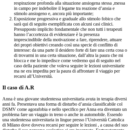
respirazione profonda alla situazione ansiogena stessa ,messa
in campo per indebolire il legame tra reazione d’ansia e
stimolo ansiogeno e, ancora più importante;
Esposizione progressiva e graduale allo stimolo fobico che
sarà qui di seguito esemplificata con alcuni casi clinici.
Presupposto implicito fondamentale che non tutti i terapeuti
hanno l’accortezza di evidenziare è la presenza
imprescindibile della motivazione a fare, riprendere, attuare
dei propri obiettivi creando così una specie di conflitto di
interesse: da una parte il desidero forte di fare una certa cosa o
di trovarmi in una certa situazione, dall’altra la paura che mi
blocca e me lo impedisce come vedremo qui di seguito nel
caso della paziente che voleva seguire le lezioni universitarie
ma ne era impedita per la paura di affrontare il viaggio per
recarsi all’Università.
Il caso di A.R
Anna è una giovane studentessa universitaria avuta in terapia diversi
anni fa. Presentava una forma di disturbo d’ansia classificabile col
DSMV come agorafobia e nello specifico per Anna era diventato un
problema fare un viaggio in treno o anche in automobile. Essendo
una studentessa universitaria in lingue presso l’Università Cattolica
di Milano dove doveva recarsi per seguire le lezioni , a causa del suo