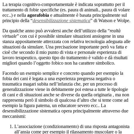
La terapia cognitivo-comportamentale è indicata soprattutto per il
trattamento di fobie specifiche (es. paura di animali., paura di volare
ecc..) e nella
agorafobia
e attualmente è basata principalmente sul
principio della “
desensibilizzazione sistematica
” di Watson e Wolpe.
Da qualche anno può avvalersi anche dell’utilizzo della “
realtà
virtuale
” con cui è possibile simulare situazioni ansiogene in una
stanza appositamente attrezzata con relativa tecnologia adeguata alle
situazioni da simulare. Una precisazione importante però va fatta e
cioè che secondo il mio punto di vista e personale esperienza di
lavoro terapeutico, questo tipo do trattamento è valido e dà risultati
migliori quando l’oggetto fobico non ha carattere simbolico.
Facendo un esempio semplice e concreto quando per esempio la
fobia dei cani è legata a una esperienza pregressa negativa o
traumatica magari subita nell’infanzia che, per un processo di
generalizzazione viene in debitamente poi estesa a tutte le tipologie
di cani e di situazioni anche se diverse da quella originaria , ma non
rappresenta però il simbolo di qualcosa d’altro che si teme come ad
esempio la figura paterna, un educatore severo ecc.. La
desensibilizzazione sistematica opera principalmente attraverso due
meccanismi:
L’associazione (condizionamento) di una risposta antagonista
all’ansia come per esempio il rilassamento muscolare o la