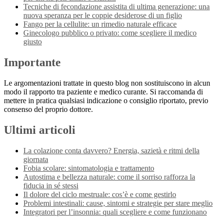
Tecniche di fecondazione assistita di ultima generazione: una
nuova speranza per le coppie desiderose di un figlio
Fango per la cellulite: un rimedio naturale efficace
Ginecologo pubblico o privato: come scegliere il medico
giusto
Importante
Le argomentazioni trattate in questo blog non sostituiscono in alcun
modo il rapporto tra paziente e medico curante. Si raccomanda di
mettere in pratica qualsiasi indicazione o consiglio riportato, previo
consenso del proprio dottore.
Ultimi articoli
La colazione conta davvero? Energia, sazietà e ritmi della
giornata
Fobia scolare: sintomatologia e trattamento
Autostima e bellezza naturale: come il sorriso rafforza la
fiducia in sé stessi
Il dolore del ciclo mestruale: cos’è e come gestirlo
Problemi intestinali: cause, sintomi e strategie per stare meglio
Integratori per l’insonnia: quali scegliere e come funzionano