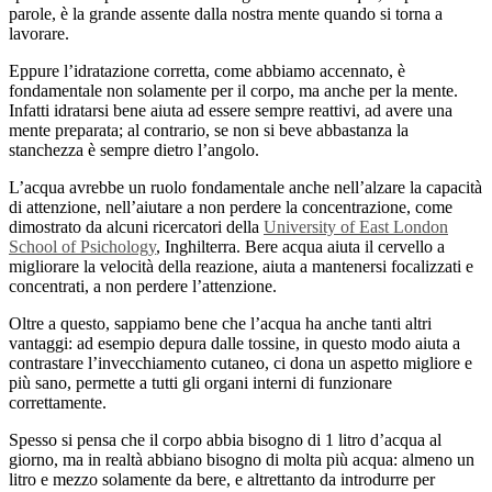
parole, è la grande assente dalla nostra mente quando si torna a
lavorare.
Eppure l’idratazione corretta, come abbiamo accennato, è
fondamentale non solamente per il corpo, ma anche per la mente.
Infatti idratarsi bene aiuta ad essere sempre reattivi, ad avere una
mente preparata; al contrario, se non si beve abbastanza la
stanchezza è sempre dietro l’angolo.
L’acqua avrebbe un ruolo fondamentale anche nell’alzare la capacità
di attenzione, nell’aiutare a non perdere la concentrazione, come
dimostrato da alcuni ricercatori della
University of East London
School of Psichology
, Inghilterra. Bere acqua aiuta il cervello a
migliorare la velocità della reazione, aiuta a mantenersi focalizzati e
concentrati, a non perdere l’attenzione.
Oltre a questo, sappiamo bene che l’acqua ha anche tanti altri
vantaggi: ad esempio depura dalle tossine, in questo modo aiuta a
contrastare l’invecchiamento cutaneo, ci dona un aspetto migliore e
più sano, permette a tutti gli organi interni di funzionare
correttamente.
Spesso si pensa che il corpo abbia bisogno di 1 litro d’acqua al
giorno, ma in realtà abbiano bisogno di molta più acqua: almeno un
litro e mezzo solamente da bere, e altrettanto da introdurre per