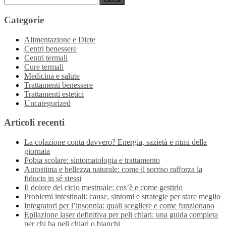
per:
Categorie
Alimentazione e Diete
Centri benessere
Centri termali
Cure termali
Medicina e salute
Trattamenti benessere
Trattamenti estetici
Uncategorized
Articoli recenti
La colazione conta davvero? Energia, sazietà e ritmi della
giornata
Fobia scolare: sintomatologia e trattamento
Autostima e bellezza naturale: come il sorriso rafforza la
fiducia in sé stessi
Il dolore del ciclo mestruale: cos’è e come gestirlo
Problemi intestinali: cause, sintomi e strategie per stare meglio
Integratori per l’insonnia: quali scegliere e come funzionano
Epilazione laser definitiva per peli chiari: una guida completa
per chi ha peli chiari o bianchi