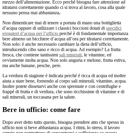
mezzo dell’alimentazione. Ecco perché bisogna fare attenzione ad
idratarsi correttamente quando ci si trova al lavoro, cosa alla quale
nessuno pensa mai abbastanza
.
Non dimenticare mai di tenere a portata di mano una bottiglietta
d’acqua oppure di utilizzare i classici boccioni dotati di
specifici
erogatori d’acqua per l’ufficio
perché è di fondamentale importanza
bere almeno un bicchiere d’acqua all’ora per idratarsi correttamente.
Non solo: è anche necessario cambiare la dieta dell’ufficio,
introducendo cibo sano e ricco di acqua. Ad esempio? La frutta
fresca, che contiene tantissimi
sali minerali
, le vitamine, ed
ovviamente molta acqua. Non solo anguria e melone, frutta estiva,
ma anche banane, pesche, pere.
La verdura di stagione è indicata perché è ricca di acqua ed inoltre
aiuta a stare bene, fornendo al corpo sali minerali, vitamine, acqua.
Inoltre potete dissetarvi anche con spremute e con centrifughe e
frappé di frutta e di verdura, che sono ricchissime di vitamine e di
sali minerali, un toccasana per la salute.
Bere in ufficio: come fare
Dopo aver detto tutto questo, bisogna prendere atto che spesso in
ufficio non si beve abbastanza acqua. I ritmi, lo stress, il lavoro
serrato non permettono di concentrarsi a sufficienza su questa