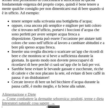
fondamentale esigenza del proprio corpo, quindi è bene tenere a
mente qualche consiglio per non dimenticarsi mai di bere quando si
è in ufficio. Ad esempio:
tenere sempre sulla scrivania una bottiglietta d’acqua;
oppure, cosa ancora più semplice e migliore per tutti coloro
che si trovano nell’ufficio, portarvi i boccioni d’acqua che
sono perfetti per avere sempre acqua fresca a
disposizione. Questa può essere l’occasione per aiutare tutti
coloro che sono nell’ufficio al lavoro a cambiare abitudini e a
bere più spesso acqua fresca.
Inserire una sveglia discreta o scaricare un’app che ricordi di
bere e che monitora se si beve a sufficienza durante la
giornata. In questo modo non dovrete preoccuparvi di
ricordarvi di bere perché ci sarà un’app che lo farà per voi.
Sarebbe bene evitare le bevande gassate e zuccherate, ricche
di calorie e che non placano la sete, ed evitare di bere caffè in
pausa: è un disidratatore!
Cercate invece di bere un bel bicchiere d’acqua durante la
pausa caffè, è molto meglio, e fa bene alla salute.
Alimentazione e Diete
Navigazione
←
Come combattere la dermatite seborroica: prodotti, terme e dieta
Integratori naturali: cosa sapere
→
articoli
Ricerca