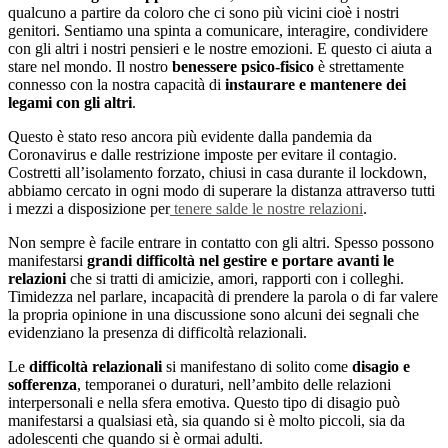
qualcuno a partire da coloro che ci sono più vicini cioè i nostri
genitori. Sentiamo una spinta a comunicare, interagire, condividere
con gli altri i nostri pensieri e le nostre emozioni. E questo ci aiuta a
stare nel mondo. Il nostro
benessere psico-fisico
è strettamente
connesso con la nostra capacità di
instaurare e mantenere dei
legami con gli altri
.
Questo è stato reso ancora più evidente dalla pandemia da
Coronavirus e dalle restrizione imposte per evitare il contagio.
Costretti all’isolamento forzato, chiusi in casa durante il lockdown,
abbiamo cercato in ogni modo di superare la distanza attraverso tutti
i mezzi a disposizione per
tenere salde le nostre relazioni
.
Non sempre è facile entrare in contatto con gli altri. Spesso possono
manifestarsi
grandi difficoltà nel gestire e portare avanti le
relazioni
che si tratti di amicizie, amori, rapporti con i colleghi.
Timidezza nel parlare, incapacità di prendere la parola o di far valere
la propria opinione in una discussione sono alcuni dei segnali che
evidenziano la presenza di difficoltà relazionali.
Le
difficoltà relazionali
si manifestano di solito come
disagio e
sofferenza
, temporanei o duraturi, nell’ambito delle relazioni
interpersonali e nella sfera emotiva. Questo tipo di disagio può
manifestarsi a qualsiasi età, sia quando si è molto piccoli, sia da
adolescenti che quando si è ormai adulti.