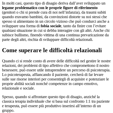
In molti casi, questo tipo di disagio deriva dall’aver sviluppato un
legame problematico con le proprie figure di riferimento
(genitori o chi si prende cura di noi nell’infanzia), da traumi subiti
quando eravamo bambini, da convinzioni distorte su noi stessi che
spesso si alimentano in un circolo vizioso che può condurci anche a
sviluppare una forma di
fobia sociale
, tanto da finire con l’evitare
qualsiasi situazione in cui si debba interagire con gli altri. Anche chi
subisce bullismo, finendo vittima di una continua prevaricazione da
parte degli altri, rischia di sviluppare difficoltà relazionali.
Come superare le difficoltà relazionali
Quando ci si rende conto di avere delle difficoltà nel gestire le nostre
relazioni, dei problemi di tipo affettivo che compromettono il nostro
benessere, può essere utile intraprendere un percorso di psicoterapia.
Lo psicoterapeuta, affiancando il paziente, cercherà di far levare
sulle sue risorse interiori per consentirgli di acquisire e potenziare le
proprie abilità sociali nonché competenze in campo emotivo,
relazionale e sociale.
Spesso, quando si affrontare questo tipo di disagio, anziché la
classica terapia individuale che si basa sul confronto 1:1 tra paziente
e terapeuta, può essere più produttivo inserirsi all’interno di un
gruppo.