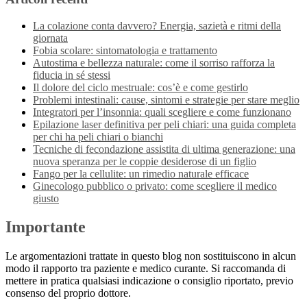
La colazione conta davvero? Energia, sazietà e ritmi della
giornata
Fobia scolare: sintomatologia e trattamento
Autostima e bellezza naturale: come il sorriso rafforza la
fiducia in sé stessi
Il dolore del ciclo mestruale: cos’è e come gestirlo
Problemi intestinali: cause, sintomi e strategie per stare meglio
Integratori per l’insonnia: quali scegliere e come funzionano
Epilazione laser definitiva per peli chiari: una guida completa
per chi ha peli chiari o bianchi
Tecniche di fecondazione assistita di ultima generazione: una
nuova speranza per le coppie desiderose di un figlio
Fango per la cellulite: un rimedio naturale efficace
Ginecologo pubblico o privato: come scegliere il medico
giusto
Importante
Le argomentazioni trattate in questo blog non sostituiscono in alcun
modo il rapporto tra paziente e medico curante. Si raccomanda di
mettere in pratica qualsiasi indicazione o consiglio riportato, previo
consenso del proprio dottore.