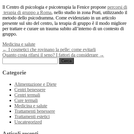
Il Centro di psicologia e psicoterapia la Fenice propone
percorsi di
terapia di gruppo a Roma
, nello studio in zona Prati, utilizzando il
metodo dello psicodramma. Come evidenziato in un articolo
presente sul sito del centro, la terapia di gruppo è il modo migliore
per trattare e curare un trauma subito all’interno di un contesto di
gruppo.
Medicina e salute
Navigazione
←
I cosmetici che rovinano la pelle: come evitarli
Quanto costa rifarsi il seno? I fattori da considerare
→
articoli
Ricerca
per:
Categorie
Alimentazione e Diete
Centri benessere
Centri termali
Cure termali
Medicina e salute
Trattamenti benessere
Trattamenti estetici
Uncategorized
Articoli recenti