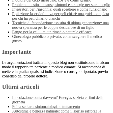
Il dolore del ciclo mestruale: cos’è e come gestirlo
Problemi intestinali: cause, sintomi e strategie per stare meglio
Integratori per l’insonnia: quali scegliere e come funzionano
Epilazione laser definitiva per peli chiari: una guida completa
per chi ha peli chiari o bianchi
Tecniche di fecondazione assistita di ultima generazione: una
nuova speranza per le coppie desiderose di un figlio
Fango per la cellulite: un rimedio naturale efficace
Ginecologo pubblico o privato: come scegliere il medico
giusto
Importante
Le argomentazioni trattate in questo blog non sostituiscono in alcun
modo il rapporto tra paziente e medico curante. Si raccomanda di
mettere in pratica qualsiasi indicazione o consiglio riportato, previo
consenso del proprio dottore.
Ultimi articoli
La colazione conta davvero? Energia, sazietà e ritmi della
giornata
Fobia scolare: sintomatologia e trattamento
Autostima e bellezza naturale: come il sorriso rafforza la