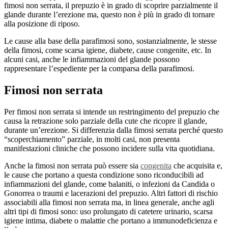
fimosi non serrata, il prepuzio è in grado di scoprire parzialmente il
glande durante l’erezione ma, questo non è più in grado di tornare
alla posizione di riposo.
Le cause alla base della parafimosi sono, sostanzialmente, le stesse
della fimosi, come scarsa igiene, diabete, cause congenite, etc. In
alcuni casi, anche le infiammazioni del glande possono
rappresentare l’espediente per la comparsa della parafimosi.
Fimosi non serrata
Per fimosi non serrata si intende un restringimento del prepuzio che
causa la retrazione solo parziale della cute che ricopre il glande,
durante un’erezione. Si differenzia dalla fimosi serrata perché questo
“scoperchiamento” parziale, in molti casi, non presenta
manifestazioni cliniche che possono incidere sulla vita quotidiana.
Anche la fimosi non serrata può essere sia
congenita
che acquisita e,
le cause che portano a questa condizione sono riconducibili ad
infiammazioni del glande, come balaniti, o infezioni da Candida o
Gonorrea o traumi e lacerazioni del prepuzio. Altri fattori di rischio
associabili alla fimosi non serrata ma, in linea generale, anche agli
altri tipi di fimosi sono: uso prolungato di catetere urinario, scarsa
igiene intima, diabete o malattie che portano a immunodeficienza e