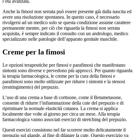
l’età avanzata.
Anche la fimosi non serrata può essere presente già dalla nascita ed
avere una risoluzione spontanea. In questo caso, è necessario
rivolgersi ad un medico solo se questa condizione assume carattere
permanente mentre, per ciò che riguarda la fimosi non serrata
acquisita, è sempre indicato il consulto con un andrologo, medico
specializzato nelle patologie dell’apparato genitale maschile.
Creme per la fimosi
Le opzioni terapeutiche per fimosi e parafimosi che manifestano
sintomi sono diverse e prevedono più approcci. Per quanto riguarda
la terapia farmacologica, le creme per la cura della fimosi e
parafimosi sono molto utilizzate per ridurre i sintomi e la stenosi
(restringimento) del prepuzio.
L’uso di una crema a base di cortisone, come il Betametasone,
consente di ridurre l’infiammazione della cute del prepuzio e di
ripristinare la normale elasticità cutanea. La crema si applica
localmente due volte al giorno per circa un mese. Alla terapia
farmacologica vanno associati esercizi di stretching del prepuzio.
Questi esercizi consistono nel far scorrere molto delicatamente il
prepuzio sul glande, al fine di dilatare la cute. Questo esercizio va