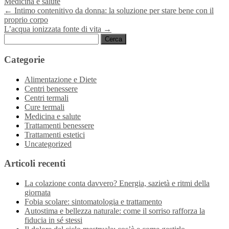
Medicina e salute
Navigazione
←
Intimo contenitivo da donna: la soluzione per stare bene con il
proprio corpo
articoli
L’acqua ionizzata fonte di vita
→
Ricerca
per:
Categorie
Alimentazione e Diete
Centri benessere
Centri termali
Cure termali
Medicina e salute
Trattamenti benessere
Trattamenti estetici
Uncategorized
Articoli recenti
La colazione conta davvero? Energia, sazietà e ritmi della
giornata
Fobia scolare: sintomatologia e trattamento
Autostima e bellezza naturale: come il sorriso rafforza la
fiducia in sé stessi