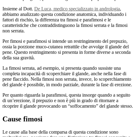
Insieme al Dott.
De Luca, medico specializzato in andrologia
,
abbiamo analizzato questa condizione anatomica, individuando i
fattori di rischio, la differenza tra fimosi e parafimosi e le
caratteristiche che contraddistinguono la fimosi serrata e la fimosi
non serrata.
Per fimosi e parafimosi si intende un restringimento del prepuzio,
ossia la porzione muco-cutanea retrattile che avvolge il glande del
pene. Questo restringimento si presenta in forme diverse a seconda
della sua gravità.
La fimosi serrata, ad esempio, si presenta quando sussiste una
completa incapacità di scoperchiare il glande, anche nella fase di
pene flaccido. Nella fimosi non serrata, invece, lo scoperchiamento
del glande è possibile, in modo parziale, durante la fase di erezione.
Per quanto riguarda la parafimosi, questa insorge quando a seguito
di un’erezione, il prepuzio e non è più in grado di ritornare a
ricoprire il glande provocando un “soffocamento” del glande stesso.
Cause fimosi
Le cause alla base della comparsa di questa condizione sono