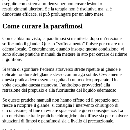
eseguito con estrema prudenza per non creare lesioni o
restringimenti ulteriori. Se la terapia non è risolutiva ma, si è
dimostrata efficace, si può prolungare per un altro mese.
Come curare la parafimosi
Come abbiamo visto, la parafimosi si manifesta dopo un’erezione
soffocando il glande. Questo “soffocamento” finisce per creare un
edema locale. Generalmente, quando insorge questa condizione, vi
sono alcune pratiche manuali da mettere in atto per cercare di ridurre
il gonfiore.
Si tenta di sgonfiare l’edema attraverso strette ripetute al glande e
delicate forature del glande stesso con un ago sottile. Ovviamente
questa pratica deve essere eseguita da un medico preparato. Una
volta eseguita questa manovra, l’andrologo provvederà alla
retrazione del prepuzio e alla fuoriuscita del liquido edematoso.
Se queste pratiche manuali non hanno effetto ed il prepuzio non
riesce a ricoprire il glande, si consiglia l’intervento chirurgico di
circoncisione, al fine di evitare spiacevoli e gravi conseguenze. La
circoncisione è tra le pratiche chirurgiche più diffuse sia per risolvere
situazioni di fimosi e parafimosi sia a livello di precauzionale.