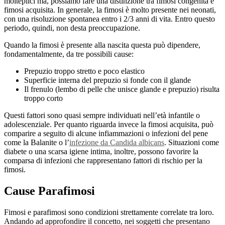
molteplici ma, possiamo fare una distinzione tra fimosi congenita e
fimosi acquisita. In generale, la fimosi è molto presente nei neonati,
con una risoluzione spontanea entro i 2/3 anni di vita. Entro questo
periodo, quindi, non desta preoccupazione.
Quando la fimosi è presente alla nascita questa può dipendere,
fondamentalmente, da tre possibili cause:
Prepuzio troppo stretto e poco elastico
Superficie interna del prepuzio si fonde con il glande
Il frenulo (lembo di pelle che unisce glande e prepuzio) risulta
troppo corto
Questi fattori sono quasi sempre individuati nell’età infantile o
adolescenziale. Per quanto riguarda invece la fimosi acquisita, può
comparire a seguito di alcune infiammazioni o infezioni del pene
come la Balanite o l’
infezione da Candida albicans
. Situazioni come
diabete o una scarsa igiene intima, inoltre, possono favorire la
comparsa di infezioni che rappresentano fattori di rischio per la
fimosi.
Cause Parafimosi
Fimosi e parafimosi sono condizioni strettamente correlate tra loro.
Andando ad approfondire il concetto, nei soggetti che presentano