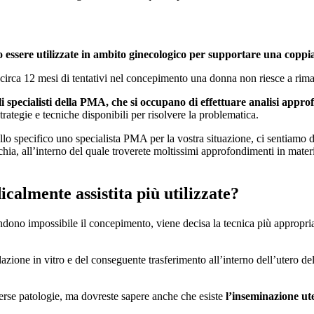
o essere utilizzate in ambito ginecologico per supportare una coppi
ca 12 mesi di tentativi nel concepimento una donna non riesce a riman
gli specialisti della PMA, che si occupano di effettuare analisi app
trategie e tecniche disponibili per risolvere la problematica.
llo specifico uno specialista PMA per la vostra situazione, ci sentiamo di
chia, all’interno del quale troverete moltissimi approfondimenti in materi
calmente assistita più utilizzate?
ndono impossibile il concepimento, viene decisa la tecnica più appropria
dazione in vitro e del conseguente trasferimento all’interno dell’utero d
rse patologie, ma dovreste sapere anche che esiste
l’inseminazione ut