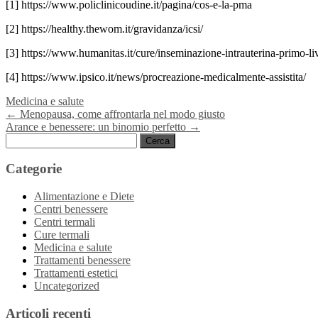
[1] https://www.policlinicoudine.it/pagina/cos-e-la-pma
[2] https://healthy.thewom.it/gravidanza/icsi/
[3] https://www.humanitas.it/cure/inseminazione-intrauterina-primo-li
[4] https://www.ipsico.it/news/procreazione-medicalmente-assistita/
Medicina e salute
Navigazione
←
Menopausa, come affrontarla nel modo giusto
Arance e benessere: un binomio perfetto
→
articoli
Ricerca
per:
Categorie
Alimentazione e Diete
Centri benessere
Centri termali
Cure termali
Medicina e salute
Trattamenti benessere
Trattamenti estetici
Uncategorized
Articoli recenti