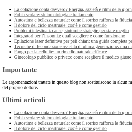
La colazione conta davvero? Energia, sazietà e ritmi della giorn
Fobia scolare: sintomatologia e trattamento
Autostima e bellezza naturale: come il sorriso rafforza la fiducia 
Il dolore del ciclo mestruale: cos’è e come gestirlo
Problemi intestinali: cause, sintomi e strategie per stare meglio
Integratori per l’insonnia: quali scegliere e come funzionano
Epilazione laser definitiva per peli chiari: una guida completa pe
Tecniche di fecondazione assistita di ultima generazione: una n
Fango per la cellulite: un rimedio naturale efficace
Ginecologo pubblico o privato: come scegliere il medico giusto
Importante
Le argomentazioni trattate in questo blog non sostituiscono in alcun m
del proprio dottore.
Ultimi articoli
La colazione conta davvero? Energia, sazietà e ritmi della giorn
Fobia scolare: sintomatologia e trattamento
Autostima e bellezza naturale: come il sorriso rafforza la fiducia 
Il dolore del ciclo mestruale: cos’è e come gestirlo