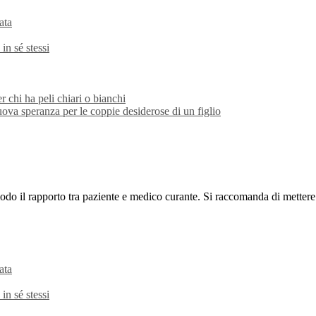
ata
in sé stessi
r chi ha peli chiari o bianchi
uova speranza per le coppie desiderose di un figlio
odo il rapporto tra paziente e medico curante. Si raccomanda di mettere 
ata
in sé stessi