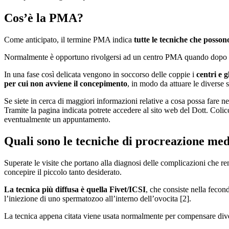
Cos’è la PMA?
Come anticipato, il termine PMA indica
tutte le tecniche che posson
Normalmente è opportuno rivolgersi ad un centro PMA quando dopo cir
In una fase così delicata vengono in soccorso delle coppie i
centri e 
per cui non avviene il concepimento
, in modo da attuare le diverse s
Se siete in cerca di maggiori informazioni relative a cosa possa fare ne
Tramite la pagina indicata potrete accedere al sito web del Dott. Colic
eventualmente un appuntamento.
Quali sono le tecniche di procreazione medi
Superate le visite che portano alla diagnosi delle complicazioni che re
concepire il piccolo tanto desiderato.
La tecnica più diffusa è quella Fivet/ICSI
, che consiste nella fecon
l’iniezione di uno spermatozoo all’interno dell’ovocita [2].
La tecnica appena citata viene usata normalmente per compensare dive