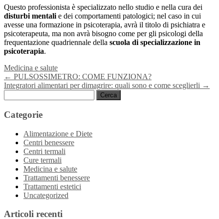
Questo professionista è specializzato nello studio e nella cura dei
disturbi mentali
e dei comportamenti patologici; nel caso in cui
avesse una formazione in psicoterapia, avrà il titolo di psichiatra e
psicoterapeuta, ma non avrà bisogno come per gli psicologi della
frequentazione quadriennale della
scuola di specializzazione in
psicoterapia
.
Medicina e salute
Navigazione
←
PULSOSSIMETRO: COME FUNZIONA?
Integratori alimentari per dimagrire: quali sono e come sceglierli
→
articoli
Ricerca
per:
Categorie
Alimentazione e Diete
Centri benessere
Centri termali
Cure termali
Medicina e salute
Trattamenti benessere
Trattamenti estetici
Uncategorized
Articoli recenti