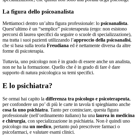
La figura dello psicoanalista
Mettiamoci dentro un’altra figura professionale: lo
psicoanalista
.
Quest’ultimo è un “semplice” psicoterapeuta (ergo: non esistono
percorsi di laurea specifici da seguire o scuole di specializzazione),
ma tratta i suoi pazienti utilizzando l’
approccio della psicoanalisi
,
che si basa sulla teoria
Freudiana
ed è nettamente diversa da altre
forme di psicoterapia.
Tuttavia, uno psicologo non è in grado di essere anche un analista,
non ne ha la formazione. Quello che è in grado di fare è dare
supporto di natura psicologica su temi specifici.
E lo psichiatra?
Se ormai hai capito la
differenza tra psicologo e psicoterapeuta
,
per confondere un po’ di più le carte in tavola ti spieghiamo anche
cosa fa uno psichiatra
. Tanto per cominciare, questa figura
professionale (nell’ordinamento italiano) ha una
laurea in medicina
e chirurgia
, con specializzazione in psichiatria. Non è quindi uno
psicologo ma
un medico
, pertanto può prescrivere farmaci o
psicofarmaci, e valutare esami clinici.