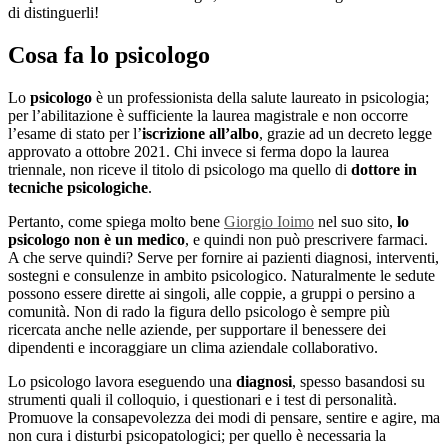
di distinguerli!
Cosa fa lo psicologo
Lo
psicologo
è un professionista della salute laureato in psicologia;
per l’abilitazione è sufficiente la laurea magistrale e non occorre
l’esame di stato per l’
iscrizione all’albo
, grazie ad un decreto legge
approvato a ottobre 2021. Chi invece si ferma dopo la laurea
triennale, non riceve il titolo di psicologo ma quello di
dottore in
tecniche psicologiche
.
Pertanto, come spiega molto bene
Giorgio Ioimo
nel suo sito,
lo
psicologo non è un medico
, e quindi non può prescrivere farmaci.
A che serve quindi? Serve per fornire ai pazienti diagnosi, interventi,
sostegni e consulenze in ambito psicologico. Naturalmente le sedute
possono essere dirette ai singoli, alle coppie, a gruppi o persino a
comunità. Non di rado la figura dello psicologo è sempre più
ricercata anche nelle aziende, per supportare il benessere dei
dipendenti e incoraggiare un clima aziendale collaborativo.
Lo psicologo lavora eseguendo una
diagnosi
, spesso basandosi su
strumenti quali il colloquio, i questionari e i test di personalità.
Promuove la consapevolezza dei modi di pensare, sentire e agire, ma
non cura i disturbi psicopatologici; per quello è necessaria la