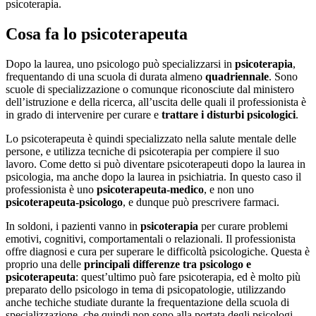
psicoterapia.
Cosa fa lo psicoterapeuta
Dopo la laurea, uno psicologo può specializzarsi in
psicoterapia
,
frequentando di una scuola di durata almeno
quadriennale
. Sono
scuole di specializzazione o comunque riconosciute dal ministero
dell’istruzione e della ricerca, all’uscita delle quali il professionista è
in grado di intervenire per curare e
trattare i disturbi psicologici
.
Lo psicoterapeuta è quindi specializzato nella salute mentale delle
persone, e utilizza tecniche di psicoterapia per compiere il suo
lavoro. Come detto si può diventare psicoterapeuti dopo la laurea in
psicologia, ma anche dopo la laurea in psichiatria. In questo caso il
professionista è uno
psicoterapeuta-medico
, e non uno
psicoterapeuta-psicologo
, e dunque può prescrivere farmaci.
In soldoni, i pazienti vanno in
psicoterapia
per curare problemi
emotivi, cognitivi, comportamentali o relazionali. Il professionista
offre diagnosi e cura per superare le difficoltà psicologiche. Questa è
proprio una delle
principali differenze tra psicologo e
psicoterapeuta
: quest’ultimo può fare psicoterapia, ed è molto più
preparato dello psicologo in tema di psicopatologie, utilizzando
anche techiche studiate durante la frequentazione della scuola di
specializzazione, che quindi non sono alla portata degli psicologi.