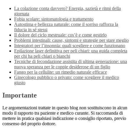
La colazione conta davvero? Energia, sazietà e ritmi della
giornata
Fobia scolare: sintomatologia e trattamento
Autostima e bellezza naturale: come il sorriso rafforza la
fiducia in sé stessi
Il dolore del ciclo mestruale: cos’è e come gestirlo
Problemi intestinali: cause, sintomi e strategie per stare meglio
Integratori per l’insonnia: quali scegliere e come funzionano
Epilazione laser definitiva per peli chiari: una guida completa
per chi ha peli chiari o bianchi
Tecniche di fecondazione assistita di ultima generazione: una
nuova speranza per le coppie desiderose di un figlio
Fango per la cellulite: un rimedio naturale efficace
Ginecologo pubblico o privato: come scegliere il medico
giusto
Importante
Le argomentazioni trattate in questo blog non sostituiscono in alcun
modo il rapporto tra paziente e medico curante. Si raccomanda di
mettere in pratica qualsiasi indicazione o consiglio riportato, previo
consenso del proprio dottore.