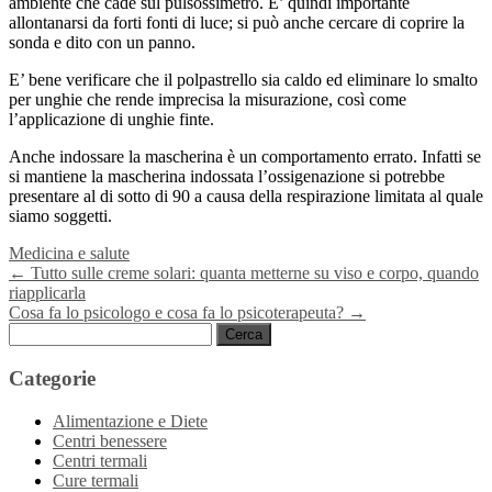
ambiente che cade sul pulsossimetro. E’ quindi importante
allontanarsi da forti fonti di luce; si può anche cercare di coprire la
sonda e dito con un panno.
E’ bene verificare che il polpastrello sia caldo ed eliminare lo smalto
per unghie che rende imprecisa la misurazione, così come
l’applicazione di unghie finte.
Anche indossare la mascherina è un comportamento errato. Infatti se
si mantiene la mascherina indossata l’ossigenazione si potrebbe
presentare al di sotto di 90 a causa della respirazione limitata al quale
siamo soggetti.
Medicina e salute
Navigazione
←
Tutto sulle creme solari: quanta metterne su viso e corpo, quando
riapplicarla
articoli
Cosa fa lo psicologo e cosa fa lo psicoterapeuta?
→
Ricerca
per:
Categorie
Alimentazione e Diete
Centri benessere
Centri termali
Cure termali