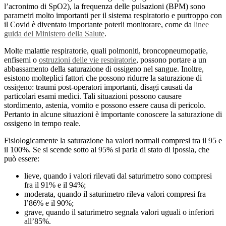
l’acronimo di SpO2), la frequenza delle pulsazioni (BPM) sono
parametri molto importanti per il sistema respiratorio e purtroppo con
il Covid è diventato importante poterli monitorare, come da
linee
guida del Ministero della Salute
.
Molte malattie respiratorie, quali polmoniti, broncopneumopatie,
enfisemi o
ostruzioni delle vie respiratorie
, possono portare a un
abbassamento della saturazione di ossigeno nel sangue. Inoltre,
esistono molteplici fattori che possono ridurre la saturazione di
ossigeno: traumi post-operatori importanti, disagi causati da
particolari esami medici. Tali situazioni possono causare
stordimento, astenia, vomito e possono essere causa di pericolo.
Pertanto in alcune situazioni è importante conoscere la saturazione di
ossigeno in tempo reale.
Fisiologicamente la saturazione ha valori normali compresi tra il 95 e
il 100%. Se si scende sotto al 95% si parla di stato di ipossia, che
può essere:
lieve, quando i valori rilevati dal saturimetro sono compresi
fra il 91% e il 94%;
moderata, quando il saturimetro rileva valori compresi fra
l’86% e il 90%;
grave, quando il saturimetro segnala valori uguali o inferiori
all’85%.