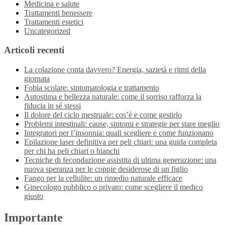
Medicina e salute
Trattamenti benessere
Trattamenti estetici
Uncategorized
Articoli recenti
La colazione conta davvero? Energia, sazietà e ritmi della
giornata
Fobia scolare: sintomatologia e trattamento
Autostima e bellezza naturale: come il sorriso rafforza la
fiducia in sé stessi
Il dolore del ciclo mestruale: cos’è e come gestirlo
Problemi intestinali: cause, sintomi e strategie per stare meglio
Integratori per l’insonnia: quali scegliere e come funzionano
Epilazione laser definitiva per peli chiari: una guida completa
per chi ha peli chiari o bianchi
Tecniche di fecondazione assistita di ultima generazione: una
nuova speranza per le coppie desiderose di un figlio
Fango per la cellulite: un rimedio naturale efficace
Ginecologo pubblico o privato: come scegliere il medico
giusto
Importante