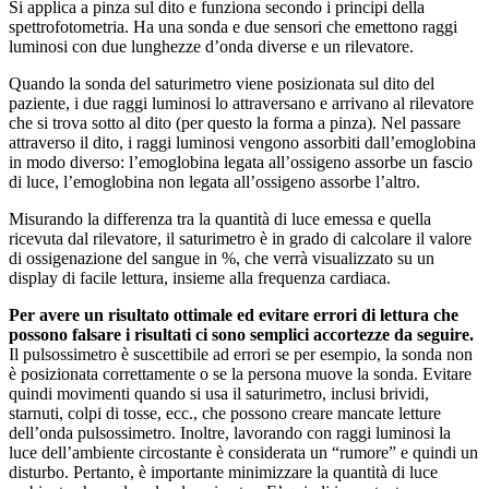
Si applica a pinza sul dito e funziona secondo i principi della
spettrofotometria. Ha una sonda e due sensori che emettono raggi
luminosi con due lunghezze d’onda diverse e un rilevatore.
Quando la sonda del saturimetro viene posizionata sul dito del
paziente, i due raggi luminosi lo attraversano e arrivano al rilevatore
che si trova sotto al dito (per questo la forma a pinza). Nel passare
attraverso il dito, i raggi luminosi vengono assorbiti dall’emoglobina
in modo diverso: l’emoglobina legata all’ossigeno assorbe un fascio
di luce, l’emoglobina non legata all’ossigeno assorbe l’altro.
Misurando la differenza tra la quantità di luce emessa e quella
ricevuta dal rilevatore, il saturimetro è in grado di calcolare il valore
di ossigenazione del sangue in %, che verrà visualizzato su un
display di facile lettura, insieme alla frequenza cardiaca.
Per avere un risultato ottimale ed evitare errori di lettura che
possono falsare i risultati ci sono semplici accortezze da seguire.
Il pulsossimetro è suscettibile ad errori se per esempio, la sonda non
è posizionata correttamente o se la persona muove la sonda. Evitare
quindi movimenti quando si usa il saturimetro, inclusi brividi,
starnuti, colpi di tosse, ecc., che possono creare mancate letture
dell’onda pulsossimetro. Inoltre, lavorando con raggi luminosi la
luce dell’ambiente circostante è considerata un “rumore” e quindi un
disturbo. Pertanto, è importante minimizzare la quantità di luce