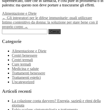
supermercato, oltre che in farmacia, e così pure in profumeria o in
palestra: ma questo non deve portare a trascurarne gli effetti.
Alimentazione e Diete
Navigazione
←
Gli integratori per le difese immunitarie: quali utilizzare
Intimo contenitivo da donna: la soluzione per stare bene con il
articoli
proprio corpo
→
Ricerca
per:
Categorie
Alimentazione e Diete
Centri benessere
Centri termali
Cure termali
Medicina e salute
Trattamenti benessere
Trattamenti estetici
Uncategorized
Articoli recenti
La colazione conta davvero? Energia, sazietà e ritmi della
giornata
Fobia scolare: sintomatologia e trattamento