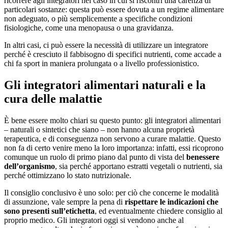
ricorrere agli integratori nel caso in cui si riscontri una carenza di
particolari sostanze: questa può essere dovuta a un regime alimentare
non adeguato, o più semplicemente a specifiche condizioni
fisiologiche, come una menopausa o una gravidanza.
In altri casi, ci può essere la necessità di utilizzare un integratore
perché è cresciuto il fabbisogno di specifici nutrienti, come accade a
chi fa sport in maniera prolungata o a livello professionistico.
Gli integratori alimentari naturali e la
cura delle malattie
È bene essere molto chiari su questo punto: gli integratori alimentari
– naturali o sintetici che siano – non hanno alcuna proprietà
terapeutica, e di conseguenza non servono a curare malattie. Questo
non fa di certo venire meno la loro importanza: infatti, essi ricoprono
comunque un ruolo di primo piano dal punto di vista del
benessere
dell’organismo
, sia perché apportano estratti vegetali o nutrienti, sia
perché ottimizzano lo stato nutrizionale.
Il consiglio conclusivo è uno solo: per ciò che concerne le modalità
di assunzione, vale sempre la pena di
rispettare le indicazioni che
sono presenti sull’etichetta
, ed eventualmente chiedere consiglio al
proprio medico. Gli integratori oggi si vendono anche al