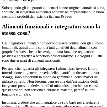
Solo quando gli integratori alimentari hanno origine naturale si parla,
appunto, di integratori alimentari naturali: ne rappresentano un buon
esempio i prodotti dell’azienda italiana
Proeon
.
Alimenti funzionali e integratori sono la
stessa cosa?
Gli integratori alimentari non devono essere confusi con gli
alimenti
funzionali
: questi ultimi sono a tutti gli effetti degli alimenti con
proprietà salutistiche e che svolgono una funzione regolatrice,
plastica o energetica a beneficio dell’organismo. Lo yogurt e il latte
sono due esempi di alimenti funzionali.
Per quel che riguarda gli
integratori alimentari
, invece, la loro
formulazione in genere prevede delle quantità predosate: in pratica, i
dosaggi sono predefiniti in modo da garantire ai consumatori un
utilizzo corretto. Non bisogna pensare che dall’assunzione degli
integratori possano derivare effetti miracolosi, perché non è così:
questi prodotti non servono a curare le malattie, perché la loro
funzione è un’altra.
Insomma, credere che un integratore da solo basti per arrestare la
caduta dei capelli, per diventare più muscoloso o per perdere peso è